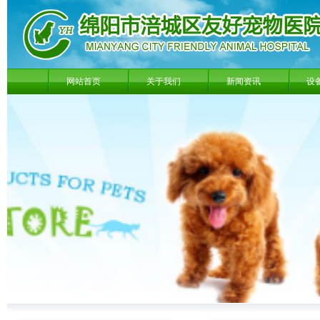
网站首页
关于我们
新闻资讯
设