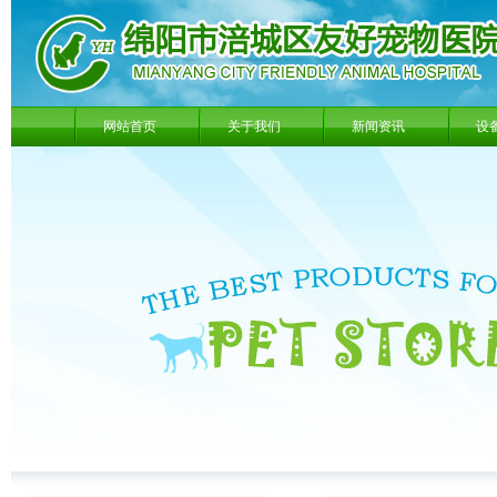
网站首页
关于我们
新闻资讯
设